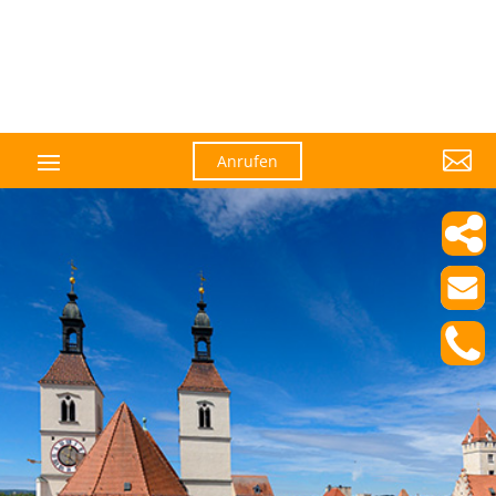

Anrufen