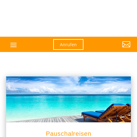

Anrufen
Pauschalreisen