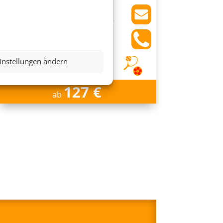
Schöneck (Vogtlandkreis),
Vogtland
instellungen ändern
127 €
ab