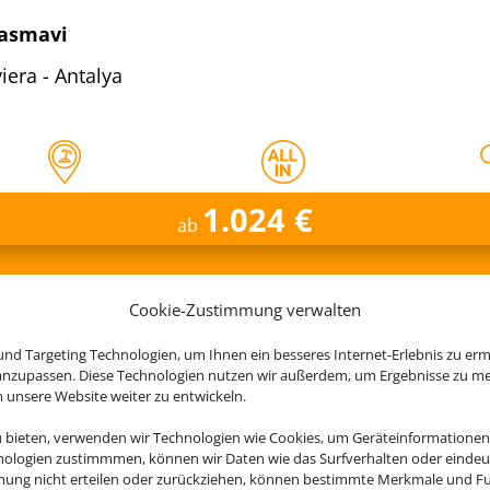
Masmavi
iera - Antalya
1.024 €
ab
Cookie-Zustimmung verwalten
e jetzt ganz entspannt Ihren 
nd Targeting Technologien, um Ihnen ein besseres Internet-Erlebnis zu erm
 anzupassen. Diese Technologien nutzen wir außerdem, um Ergebnisse zu m
nsere Website weiter zu entwickeln.
u bieten, verwenden wir Technologien wie Cookies, um Geräteinformationen
nologien zustimmmen, können wir Daten wie das Surfverhalten oder eindeut
Iberostar Selection Andalucia
mmung nicht erteilen oder zurückziehen, können bestimmte Merkmale und Fu
Playa