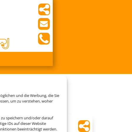
Cluburlaub
öglichen und die Werbung, die Sie
essen, um zu verstehen, woher
 zu speichern und/oder darauf
ige IDs auf dieser Website
IFA Schöneck Hotel &
nktionen beeinträchtigt werden.
Ferienpark