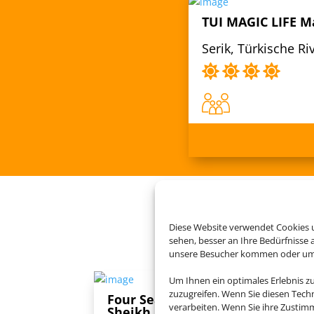
TUI MAGIC LIFE 
Serik, Türkische Riv
Buchen Si
Diese Website verwendet Cookies u
sehen, besser an Ihre Bedürfnisse
unsere Besucher kommen oder um u
Um Ihnen ein optimales Erlebnis z
zuzugreifen. Wenn Sie diesen Tech
Four Seasons Resort Sharm El
verarbeiten. Wenn Sie ihre Zusti
Sheikh