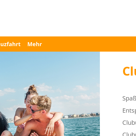
uzfahrt
Mehr
Cl
Spaß
Ents
Club
Club