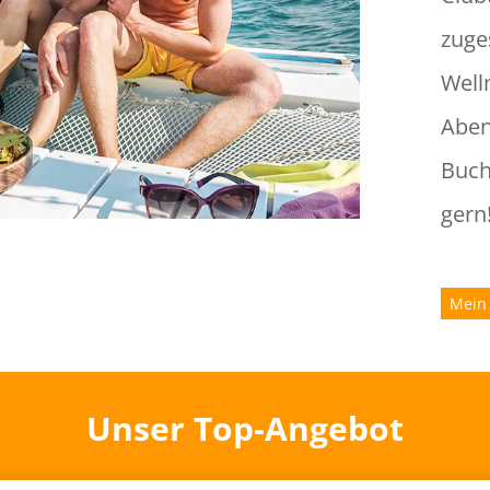
zuge
Well
Abe
Buch
gern
Mein
Unser Top-Angebot